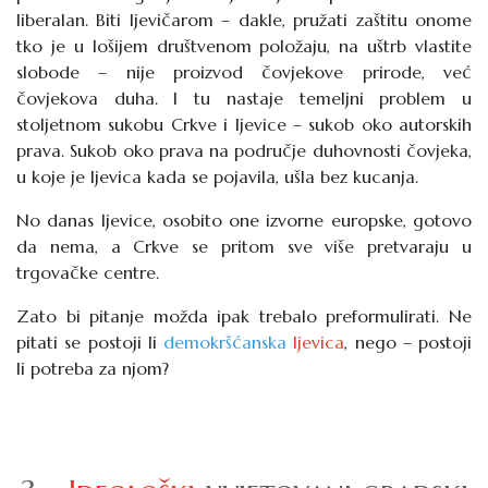
liberalan. Biti ljevičarom – dakle, pružati zaštitu onome
tko je u lošijem društvenom položaju, na uštrb vlastite
slobode – nije proizvod čovjekove prirode, već
čovjekova duha. I tu nastaje temeljni problem u
stoljetnom sukobu Crkve i ljevice – sukob oko autorskih
prava. Sukob oko prava na područje duhovnosti čovjeka,
u koje je ljevica kada se pojavila, ušla bez kucanja.
No danas ljevice, osobito one izvorne europske, gotovo
da nema, a Crkve se pritom sve više pretvaraju u
trgovačke centre.
Zato bi pitanje možda ipak trebalo preformulirati. Ne
pitati se postoji li
demokršćanska
ljevica
, nego – postoji
li potreba za njom?