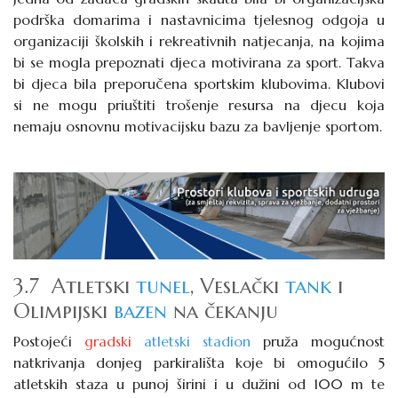
podrška domarima i nastavnicima tjelesnog odgoja u
organizaciji školskih i rekreativnih natjecanja, na kojima
bi se mogla prepoznati djeca motivirana za sport. Takva
bi djeca bila preporučena sportskim klubovima. Klubovi
si ne mogu priuštiti trošenje resursa na djecu koja
nemaju osnovnu motivacijsku bazu za bavljenje sportom.
3.7 Atletski
tunel
, Veslački
tank
i
Olimpijski
bazen
na čekanju
Postojeći
gradski
atletski stadion
pruža mogućnost
natkrivanja donjeg parkirališta koje bi omogućilo 5
atletskih staza u punoj širini i u dužini od 100 m te