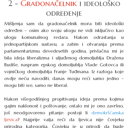
2 -
Gradonačelnik
i ideološko
određenje
Mišljenja sam da gradonačelnik mora biti ideološki
određen – osim ako svoju ulogu ne vidi isključivo kao
ulogu komunalnog redara. Nakon odrastanja u
jednopartijskom sustavu, a zatim i otvaranja prema
parlamentarizmu devedesetih godina, privlačna mi je
bila ideja liberalizma i uljuđenog domoljublja Dražena
Budiše, naspram epskog domoljublja Vlade Gotovca ili
vojničkog domoljublja Franje Tuđmana. Iz razloga koje
ovdje neću navoditi, danas mogu reći samo jedno –
mogu biti sve, samo ne liberal.
Nakon višegodišnjeg propitivanja ideja prema kojima
gajim naklonost i poštovanje, ostalo mi je ono završno,
još neodgovoreno pitanje: postoji li
demokršćanska
ljevica
? Najprije valja reći da ljevica nije čovjeku
prirodna kategorija. Čovjeku je u prirodi da bude