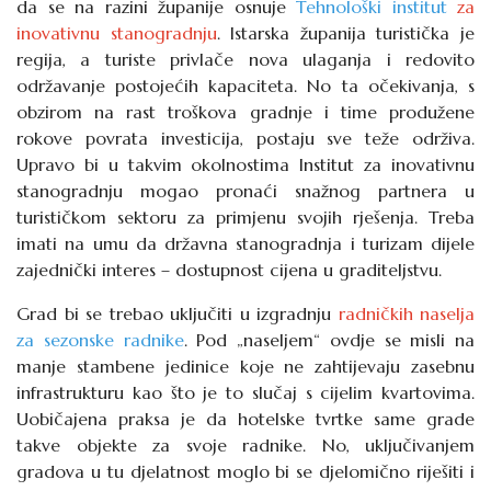
da se na razini županije osnuje
Tehnološki institut
za
inovativnu stanogradnju
. Istarska županija turistička je
regija, a turiste privlače nova ulaganja i redovito
održavanje postojećih kapaciteta. No ta očekivanja, s
obzirom na rast troškova gradnje i time produžene
rokove povrata investicija, postaju sve teže održiva.
Upravo bi u takvim okolnostima Institut za inovativnu
stanogradnju mogao pronaći snažnog partnera u
turističkom sektoru za primjenu svojih rješenja. Treba
imati na umu da državna stanogradnja i turizam dijele
zajednički interes – dostupnost cijena u graditeljstvu.
Grad bi se trebao uključiti u izgradnju
radničkih naselja
za sezonske radnike
. Pod „naseljem“ ovdje se misli na
manje stambene jedinice koje ne zahtijevaju zasebnu
infrastrukturu kao što je to slučaj s cijelim kvartovima.
Uobičajena praksa je da hotelske tvrtke same grade
takve objekte za svoje radnike. No, uključivanjem
gradova u tu djelatnost moglo bi se djelomično riješiti i