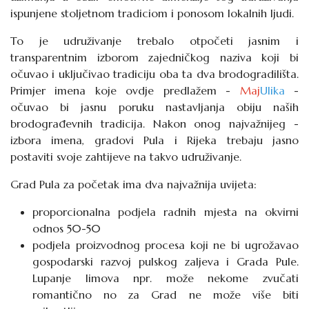
ispunjene stoljetnom tradiciom i ponosom lokalnih ljudi.
To je udruživanje trebalo otpočeti jasnim i
transparentnim izborom zajedničkog naziva koji bi
očuvao i uključivao tradiciju oba ta dva brodogradilišta.
Primjer imena koje ovdje predlažem -
Maj
Ulika
-
očuvao bi jasnu poruku nastavljanja obiju naših
brodograđevnih tradicija. Nakon onog najvažnijeg -
izbora imena, gradovi Pula i Rijeka trebaju jasno
postaviti svoje zahtijeve na takvo udruživanje.
Grad Pula za početak ima dva najvažnija uvijeta:
proporcionalna podjela radnih mjesta na okvirni
odnos 50-50
podjela proizvodnog procesa koji ne bi ugrožavao
gospodarski razvoj pulskog zaljeva i Grada Pule.
Lupanje limova npr. može nekome zvučati
romantično no za Grad ne može više biti