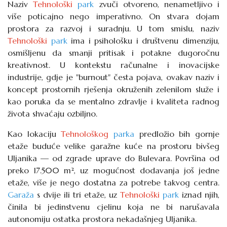
Naziv
Tehnološki
park
zvuči otvoreno, nenametljivo i
više poticajno nego imperativno. On stvara dojam
prostora za razvoj i suradnju. U tom smislu, naziv
Tehnološki
park
ima i psihološku i društvenu dimenziju,
osmišljenu da smanji pritisak i potakne dugoročnu
kreativnost. U kontekstu računalne i inovacijske
industrije, gdje je "burnout" česta pojava, ovakav naziv i
koncept prostornih rješenja okruženih zelenilom služe i
kao poruka da se mentalno zdravlje i kvaliteta radnog
života shvaćaju ozbiljno.
Kao lokaciju
Tehnološkog
parka
predložio bih gornje
etaže buduće velike garažne kuće na prostoru bivšeg
Uljanika — od zgrade uprave do Bulevara. Površina od
preko 17.500 m², uz mogućnost dodavanja još jedne
etaže, više je nego dostatna za potrebe takvog centra.
Garaža
s dvije ili tri etaže, uz
Tehnološki
park
iznad njih,
činila bi jedinstvenu cjelinu koja ne bi narušavala
autonomiju ostatka prostora nekadašnjeg Uljanika.