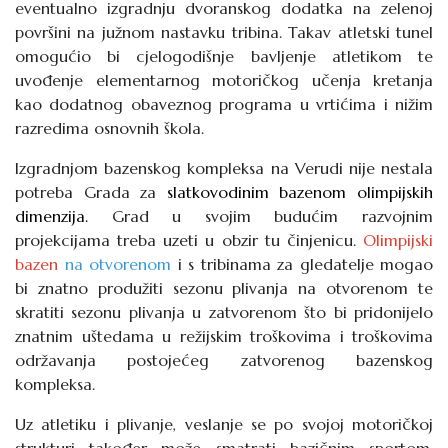
eventualno izgradnju dvoranskog dodatka na zelenoj
površini na južnom nastavku tribina. Takav atletski tunel
omogućio bi cjelogodišnje bavljenje atletikom te
uvođenje elementarnog motoričkog učenja kretanja
kao dodatnog obaveznog programa u vrtićima i nižim
razredima osnovnih škola.
Izgradnjom bazenskog kompleksa na Verudi nije nestala
potreba Grada za
slatkovodinim bazenom olimpijskih
dimenzija.
Grad u svojim budućim razvojnim
projekcijama treba uzeti u obzir tu činjenicu.
Olimpijski
bazen
na otvorenom
i s tribinama za gledatelje mogao
bi znatno produžiti sezonu plivanja na otvorenom te
skratiti sezonu plivanja u zatvorenom što bi pridonijelo
znatnim uštedama u režijskim troškovima i troškovima
održavanja postojećeg zatvorenog bazenskog
kompleksa.
Uz atletiku i plivanje, veslanje se po svojoj motoričkoj