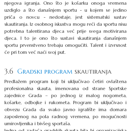
njegova igranja. Ono što je košarku onoga vremena
uzdiglo a što današnjem sportu - u kojem se jedino
priča o novcu - nedostaje, jest sistematski sustav
skautiranja. Iz osobnog iskustva mogu reći da sportu nisu
potrebna talentirana djeca već prije svega motivirana
djeca. I to je ono što sustavi skautiranja današnjem
sportu prvenstveno trebaju omogućiti. Talent i izvrsnost
će pri tom već naći svoj put.
3.6
Gradski program
skautiranja
Predlažem program koji bi uključivao četiri ovlaštena
profesionalna skauta, imenovana od strane Sportske
zajednice Grada – po jednog iz malog nogometa,
košarke, odbojke i rukometa. Program bi uključivao i
obvezu Grada da svako javno igralište ima domara
zaposlenog na pola radnog vremena, po mogućnosti
umirovljenika i bivšeg sportaša.
Jedna od zadaća gradskih skauta bila bi organizacijska