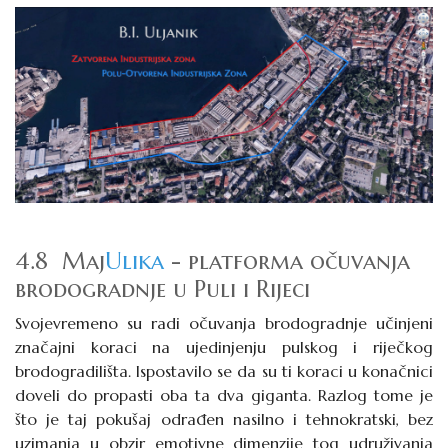
4.8 Maj
Ulika
- platforma očuvanja
brodogradnje u Puli i Rijeci
Svojevremeno su radi očuvanja brodogradnje učinjeni
značajni koraci na ujedinjenju pulskog i riječkog
brodogradilišta. Ispostavilo se da su ti koraci u konačnici
doveli do propasti oba ta dva giganta. Razlog tome je
što je taj pokušaj odrađen nasilno i tehnokratski, bez
uzimanja u obzir emotivne dimenzije tog udruživanja