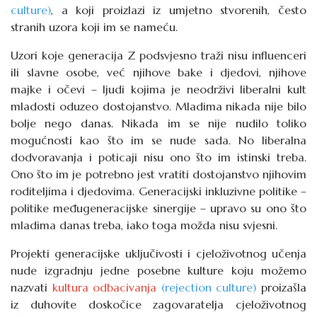
culture)
, a koji proizlazi iz umjetno stvorenih, često
stranih uzora koji im se nameću.
Uzori koje generacija Z podsvjesno traži nisu influenceri
ili slavne osobe, već njihove bake i djedovi, njihove
majke i očevi – ljudi kojima je neodrživi liberalni kult
mladosti oduzeo dostojanstvo. Mladima nikada nije bilo
bolje nego danas. Nikada im se nije nudilo toliko
mogućnosti kao što im se nude sada. No liberalna
dodvoravanja i poticaji nisu ono što im istinski treba.
Ono što im je potrebno jest vratiti dostojanstvo njihovim
roditeljima i djedovima. Generacijski inkluzivne politike –
politike međugeneracijske sinergije – upravo su ono što
mladima danas treba, iako toga možda nisu svjesni.
Projekti generacijske uključivosti i cjeloživotnog učenja
nude izgradnju jedne posebne kulture koju možemo
nazvati
kultura odbacivanja
(rejection culture)
proizašla
iz duhovite doskočice zagovaratelja cjeloživotnog