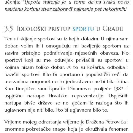
učenja: "
Ljepota starenja je u tome da na svaku novo
naučenu korisnu stvar zaboraviš najmanje pet nekorisnih.
"
3.5 Ideološki pristup
sportu
u Gradu
Tenis i skijanje sportovi su iz kojih dolazim. U njima sam
dobar, volim ih i omogućuju mi bavljenje sportom uz
sasvim pristojno podmirivanje mjesečnih obaveza. No
sportovi koji su me oduvijek privlačili su sportovi u
kojima nisam toliko dobar. A to su košarka, odbojka i
bazični sportovi. Bilo bi oportuno i populistički reći da
me zanima nogomet no to jednostavno ne bi bila istina.
Kao tinejdžer sam ispratio Dinamovo proljeće 1982. i
uspješne nastupe Hrvatske reprezentacije. Uspješnih
nastupa bivše države se ne sjećam iz razloga što ih
uglavnom nije niti bilo. I to bi uglavnom bilo to.
Vrijeme mojeg odrastanja vrijeme je Dražena Petrovića i
enormne pokretačke snage koja je okruživala fenomen