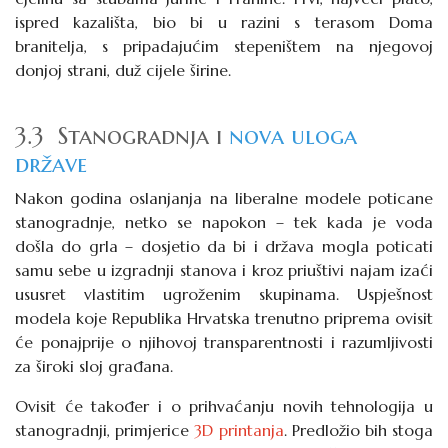
ispred kazališta, bio bi u razini s terasom Doma
branitelja, s pripadajućim stepeništem na njegovoj
donjoj strani, duž cijele širine.
3.3 Stanogradnja i
nova uloga
države
Nakon godina oslanjanja na liberalne modele poticane
stanogradnje, netko se napokon – tek kada je voda
došla do grla – dosjetio da bi i država mogla poticati
samu sebe u izgradnji stanova i kroz priuštivi najam izaći
ususret vlastitim ugroženim skupinama. Uspješnost
modela koje Republika Hrvatska trenutno priprema ovisit
će ponajprije o njihovoj transparentnosti i razumljivosti
za široki sloj građana.
Ovisit će također i o prihvaćanju novih tehnologija u
stanogradnji, primjerice
3D printanja
. Predložio bih stoga