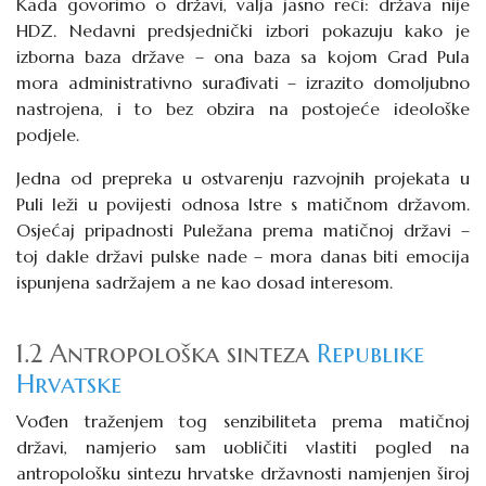
Kada govorimo o državi, valja jasno reći: država nije
HDZ. Nedavni predsjednički izbori pokazuju kako je
izborna baza države – ona baza sa kojom Grad Pula
mora administrativno surađivati – izrazito domoljubno
nastrojena, i to bez obzira na postojeće ideološke
podjele.
Jedna od prepreka u ostvarenju razvojnih projekata u
Puli leži u povijesti odnosa Istre s matičnom državom.
Osjećaj pripadnosti Puležana prema matičnoj državi –
toj dakle državi pulske nade – mora danas biti emocija
ispunjena sadržajem a ne kao dosad interesom.
1.2 Antropološka sinteza
Republike
Hrvatske
Vođen traženjem tog senzibiliteta prema matičnoj
državi, namjerio sam uobličiti vlastiti pogled na
antropološku sintezu hrvatske državnosti namjenjen široj