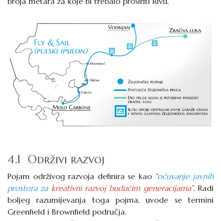
broja metara za koje bi trebalo proširiti Rivu.
4.1 Održivi razvoj
Pojam održivog razvoja definira se kao
“
očuvanje javnih
prostora za
kreativni razvoj budućim generacijama
”
. Radi
boljeg razumijevanja toga pojma, uvode se termini
Greenfield i Brownfield područja
.