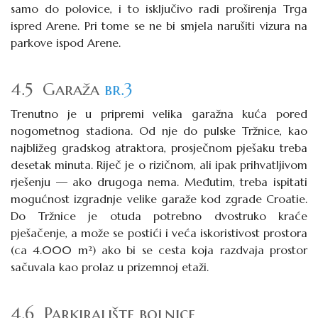
samo do polovice, i to isključivo radi proširenja Trga
ispred Arene. Pri tome se ne bi smjela narušiti vizura na
parkove ispod Arene.
4.5 Garaža
br.3
Trenutno je u pripremi velika garažna kuća pored
nogometnog stadiona. Od nje do pulske Tržnice, kao
najbližeg gradskog atraktora, prosječnom pješaku treba
desetak minuta. Riječ je o rizičnom, ali ipak prihvatljivom
rješenju — ako drugoga nema. Međutim, treba ispitati
mogućnost izgradnje velike garaže kod zgrade Croatie.
Do Tržnice je otuda potrebno dvostruko kraće
pješačenje, a može se postići i veća iskoristivost prostora
(ca 4.000 m²) ako bi se cesta koja razdvaja prostor
sačuvala kao prolaz u prizemnoj etaži.
4.6 Parkiralište bolnice