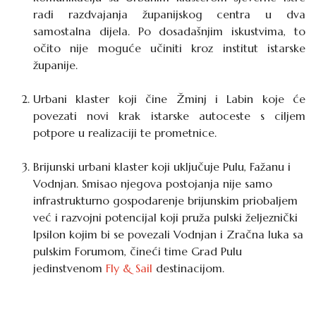
radi razdvajanja županijskog centra u dva
samostalna dijela. Po dosadašnjim iskustvima, to
očito nije moguće učiniti kroz institut istarske
županije.
Urbani klaster
koji čine Žminj i Labin koje će
povezati novi krak istarske autoceste s ciljem
potpore u realizaciji te prometnice.
Brijunski urbani klaster
koji uključuje Pulu, Fažanu i
Vodnjan. Smisao njegova postojanja nije samo
infrastrukturno gospodarenje brijunskim priobaljem
već i razvojni potencijal koji pruža pulski željeznički
Ipsilon kojim bi se povezali Vodnjan i Zračna luka sa
pulskim Forumom, čineći time Grad Pulu
jedinstvenom
Fly & Sail
destinacijom.