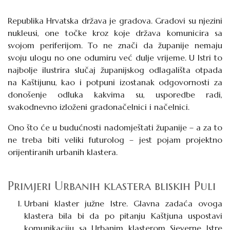
Republika Hrvatska država je gradova. Gradovi su njezini
nukleusi, one točke kroz koje država komunicira sa
svojom periferijom. To ne znači da županije nemaju
svoju ulogu no one odumiru već dulje vrijeme. U Istri to
najbolje ilustrira slučaj županijskog odlagališta otpada
na Kaštijunu, kao i potpuni izostanak odgovornosti za
donošenje odluka kakvima su, usporedbe radi,
svakodnevno izloženi gradonačelnici i načelnici.
Ono što će u budućnosti nadomještati županije – a za to
ne treba biti veliki futurolog – jest pojam projektno
orijentiranih urbanih klastera.
Primjeri Urbanih klastera bliskih Puli
Urbani klaster južne Istre
. Glavna zadaća ovoga
klastera bila bi da po pitanju Kaštjuna uspostavi
komunikaciju sa Urbanim klasterom Sjeverne Istre