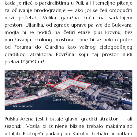
kada je riječ o parkiralištima u Puli, ali i temeljno pitanje
za očuvanje brodogradnje — ako joj se želi omogućiti
novi početak. Velika garažna kuća na sadašnjem
prostoru Uljanika, od zgrade uprave pa sve do Bulevara,
mogla bi se podići na četiri etaže plus krovnu, bez
narušavanja okolnog prostora. Time bi se pokrio potez
od Foruma do Giardina kao važnog cjelogodišnjeg
gradskog atraktora. Površina koju taj prostor nudi
prelazi 17.500 m².
Pulska Arena jest i ostaje glavni gradski atraktor — ali
sezonski. Vozila bi iz njene blizine trebalo maksimalno
udaljiti. Postojeći parking na Karolini trebalo bi natkriti