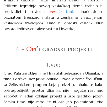
strukturi također može smatrati bazičnim sportom.
Prilikom izgradnje novog veslačkog doma trebalo bi
predvidjeti i prostor za
veslački
tank
– inače dobro
poznatom trenažnom alatu u zemljama s razvijenom
veslačkom tradicijom. Time bi gradski veslački klub
postao jedinstven takve vrste u Hrvatskoj.
4 -
Opći
gradski projekti
Uvod
Grad Pula zarobljenik je Hrvatskih željeznica i Uljanika, a
time i države. Bez jasne odluke Grada o tome što učiniti
sa željezničkom prugom koja prolazi uz obalu, te kako
preraspodijeliti prostor Uljanika, nije moguće razumno
započeti nijedan ozbiljan projekt u užoj gradskoj jezgri.
Samim time, nije moguće ni ozbiljno polemizirati oko