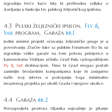
izgradnju treće kuće bila bi prethodna odluka o
stavljanju u funkciju tzv. pulskog željezničkog ipsilona.
4.3 Pulski željeznički ipsilon,
Fly &
Sail
program, Garaža
br.1
Jedini smislen projekt očuvanja željezničke pruge je u
povezivanju Zračne luke sa pulskim Forumom što bi, uz
izgradnju velike garaže na tom potezu, primjerice u
kamenolomu Vidrijan, učinilo Grad Pulu cjelogodišnjom
Fly & Sail
destinacijom. Time bi Grad mogao postati
zanimljiv brodarskim kompanijama koje bi zasigurno
našle svoj interes u postojanju toga minimalno
invazivnog projekta po okoliš Grada i njegove okolice.
4.4 Garaža
br.2
Preraspodjela prostora Uljanika najvažnije je pitanje