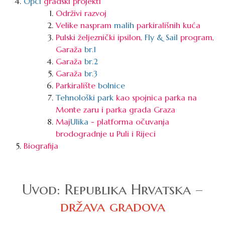
Opći
gradski projekti
Održivi razvoj
Velike naspram
malih
parkirališnih kuća
Pulski željeznički ipsilon,
Fly & Sail
program,
Garaža
br.1
Garaža
br.2
Garaža
br.3
Parkiralište
bolnice
Tehnološki park
kao spojnica parka na
Monte zaru i parka grada Graza
Maj
Ulika
- platforma očuvanja
brodogradnje u Puli i Rijeci
Biografija
Uvod: Republika Hrvatska –
država gradova