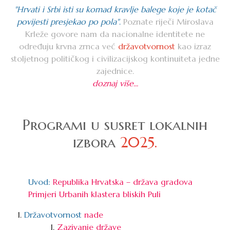
"Hrvati i Srbi isti su komad kravlje balege koje je kotač
povijesti presjekao po pola"
.
Poznate riječi
Miroslava
Krleže
govore nam da nacionalne identitete ne
određuju krvna zrnca već
državotvornost
kao izraz
stoljetnog političkog i civilizacijskog kontinuiteta jedne
zajednice.
doznaj više...
Programi u susret lokalnih
izbora
2025.
Uvod:
Republika Hrvatska – država gradova
Primjeri Urbanih klastera bliskih Puli
Državotvornost
nade
Zazivanje države