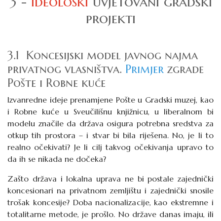
3 -
Ideološki
uvjetovani gradski
projekti
3.1 Koncesijski model javnog najma
privatnog vlasništva.
Primjer
zgrade
Pošte i Robne kuće
Izvanredne ideje prenamjene Pošte u Gradski muzej, kao
i Robne kuće u Sveučilišnu knjižnicu, u liberalnom bi
modelu značile da država osigura potrebna sredstva za
otkup tih prostora – i stvar bi bila riješena. No, je li to
realno očekivati? Je li cilj takvog očekivanja upravo to
da ih se nikada ne dočeka?
Zašto država i lokalna uprava ne bi postale zajednički
koncesionari na privatnom zemljištu i zajednički snosile
trošak koncesije? Doba nacionalizacije, kao ekstremne i
totalitarne metode, je prošlo. No države danas imaju, ili