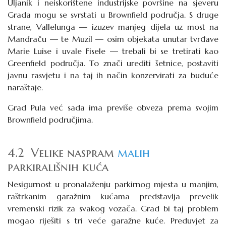
Uljanik i neiskorištene industrijske površine na sjeveru
Grada mogu se svrstati u
Brownfield
područja. S druge
strane, Vallelunga — izuzev manjeg dijela uz most na
Mandraču — te Muzil — osim objekata unutar tvrđave
Marie Luise i uvale Fisele — trebali bi se tretirati kao
Greenfield
područja. To znači urediti šetnice, postaviti
javnu rasvjetu i na taj ih način konzervirati za buduće
naraštaje.
Grad Pula već sada ima previše obveza prema svojim
Brownfield područjima.
4.2 Velike naspram
malih
parkirališnih kuća
Nesigurnost u pronalaženju parkirnog mjesta u manjim,
raštrkanim garažnim kućama predstavlja prevelik
vremenski rizik za svakog vozača. Grad bi taj problem
mogao riješiti s tri veće garažne kuće. Preduvjet za