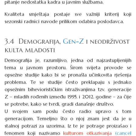
pitanje nedostatka kadra u javnim službama.
Kvaliteta smještaja postaje sve važniji kriterij koji
sezonski radnici navode prilikom odabira poslodavca.
3.4 Demografija,
Gen-Z
i neodrživost
kulta mladosti
Demografija je, razumljivo, jedna od najzastupljenijih
tema u javnom prostoru. Širom svijeta provode se
opsežne studije kako bi se pronašla učinkovita rješenja
problema. Te se studije često preklapaju s jednako
opsežnim biheviorističkim istraživanjima tzv. generacije
Z – mladih rođenih između 1995. i 2012. godine – za čije
se potrebe, kako se tvrdi, gradi današnje društvo.
U svojem sam poslu često radio upravo s tom
generacijom. Temeljno što o njoj znam jest da je u
stalnoj potrazi za uzorima. Iz te je potrage proizašao i
fenomen koji nazivamo
kulturom otkazivanja
(cancel