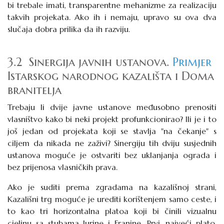
bi trebale imati, transparentne mehanizme za realizaciju
takvih projekata. Ako ih i nemaju, upravo su ova dva
slučaja dobra prilika da ih razviju.
3.2 Sinergija javnih ustanova.
Primjer
Istarskog narodnog kazališta i Doma
branitelja
Trebaju li dvije javne ustanove međusobno prenositi
vlasništvo kako bi neki projekt profunkcionirao? Ili je i to
još jedan od projekata koji se stavlja "na čekanje" s
ciljem da nikada ne zaživi? Sinergiju tih dviju susjednih
ustanova moguće je ostvariti bez uklanjanja ograda i
bez prijenosa vlasničkih prava.
Ako je suditi prema zgradama na kazališnoj strani,
Kazališni trg moguće je urediti korištenjem samo ceste, i
to kao tri horizontalna platoa koji bi činili vizualnu
cjelinu sa stubama Jurine i Franine. Prvi, najveći plato,