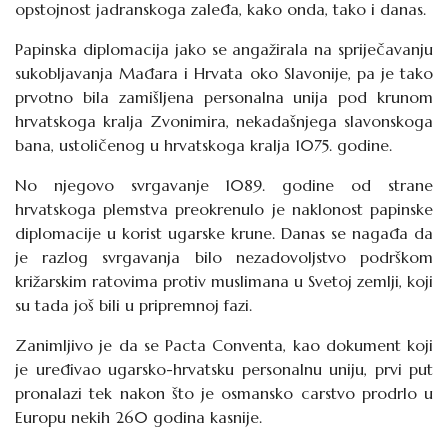
opstojnost jadranskoga zaleđa, kako onda, tako i danas.
Papinska diplomacija jako se angažirala na spriječavanju
sukobljavanja Mađara i Hrvata oko Slavonije, pa je tako
prvotno bila zamišljena personalna unija pod krunom
hrvatskoga kralja Zvonimira, nekadašnjega slavonskoga
bana, ustoličenog u hrvatskoga kralja 1075. godine.
No njegovo svrgavanje 1089. godine od strane
hrvatskoga plemstva preokrenulo je naklonost papinske
diplomacije u korist ugarske krune. Danas se nagađa da
je razlog svrgavanja bilo nezadovoljstvo podrškom
križarskim ratovima protiv muslimana u Svetoj zemlji, koji
su tada još bili u pripremnoj fazi.
Zanimljivo je da se Pacta Conventa, kao dokument koji
je uređivao ugarsko-hrvatsku personalnu uniju, prvi put
pronalazi tek nakon što je osmansko carstvo prodrlo u
Europu nekih 260 godina kasnije.