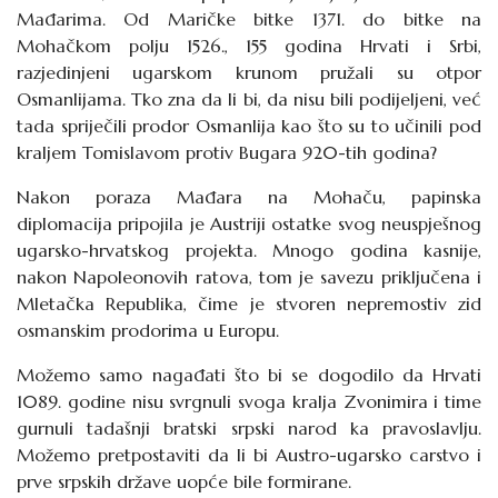
Mađarima. Od Maričke bitke 1371. do bitke na
Mohačkom polju 1526., 155 godina Hrvati i Srbi,
razjedinjeni ugarskom krunom pružali su otpor
Osmanlijama. Tko zna da li bi, da nisu bili podijeljeni, već
tada spriječili prodor Osmanlija kao što su to učinili pod
kraljem Tomislavom protiv Bugara 920-tih godina?
Nakon poraza Mađara na Mohaču, papinska
diplomacija pripojila je Austriji ostatke svog neuspješnog
ugarsko-hrvatskog projekta. Mnogo godina kasnije,
nakon Napoleonovih ratova, tom je savezu priključena i
Mletačka Republika, čime je stvoren nepremostiv zid
osmanskim prodorima u Europu.
Možemo samo nagađati što bi se dogodilo da Hrvati
1089. godine nisu svrgnuli svoga kralja Zvonimira i time
gurnuli tadašnji bratski srpski narod ka pravoslavlju.
Možemo pretpostaviti da li bi Austro-ugarsko carstvo i
prve srpskih države uopće
bile formirane
.