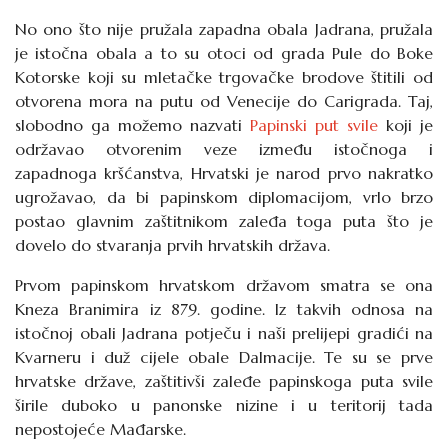
No ono što nije pružala zapadna obala Jadrana, pružala
je istočna obala a to su otoci od grada Pule do Boke
Kotorske koji su mletačke trgovačke brodove štitili od
otvorena mora na putu od Venecije do Carigrada. Taj,
slobodno ga možemo nazvati
Papinski put svile
koji je
održavao otvorenim veze između istočnoga i
zapadnoga kršćanstva, Hrvatski je narod prvo nakratko
ugrožavao, da bi papinskom diplomacijom, vrlo brzo
postao glavnim zaštitnikom zaleđa toga puta što je
dovelo do stvaranja prvih hrvatskih država.
Prvom papinskom hrvatskom državom smatra se ona
Kneza Branimira iz 879. godine. Iz takvih odnosa na
istočnoj obali Jadrana potječu i naši prelijepi gradići na
Kvarneru i duž cijele obale Dalmacije. Te su se prve
hrvatske države, zaštitivši zaleđe papinskoga puta svile
širile duboko u panonske nizine i u teritorij tada
nepostojeće Mađarske.