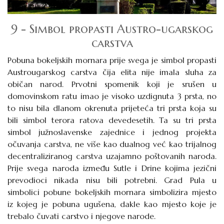
9 - Simbol propasti Austro-ugarskog
carstva
Pobuna bokeljskih mornara prije svega je simbol propasti
Austrougarskog carstva čija elita nije imala sluha za
običan narod. Prvotni spomenik koji je srušen u
domovinskom ratu imao je visoko uzdignuta 3 prsta, no
to nisu bila dlanom okrenuta prijeteća tri prsta koja su
bili simbol terora ratova devedesetih. Ta su tri prsta
simbol južnoslavenske zajednice i jednog projekta
očuvanja carstva, ne više kao dualnog već kao trijalnog
decentraliziranog carstva uzajamno poštovanih naroda.
Prije svega naroda između Sutle i Drine kojima jezični
prevodioci nikada nisu bili potrebni. Grad Pula u
simbolici pobune bokeljskih mornara simbolizira mjesto
iz kojeg je pobuna ugušena, dakle kao mjesto koje je
trebalo čuvati carstvo i njegove narode.