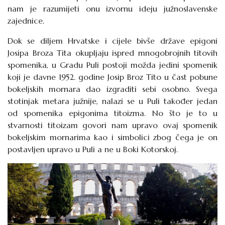
nam je razumijeti onu izvornu ideju južnoslavenske
zajednice.
Dok se diljem Hrvatske i cijele bivše države epigoni
Josipa Broza Tita okupljaju ispred mnogobrojnih titovih
spomenika, u Gradu Puli postoji možda jedini spomenik
koji je davne 1952. godine Josip Broz Tito u čast pobune
bokeljskih mornara dao izgraditi sebi osobno. Svega
stotinjak metara južnije, nalazi se u Puli također jedan
od spomenika epigonima titoizma. No što je to u
stvarnosti titoizam govori nam upravo ovaj spomenik
bokeljskim mornarima kao i simbolici zbog čega je on
postavljen upravo u Puli a ne u Boki Kotorskoj.