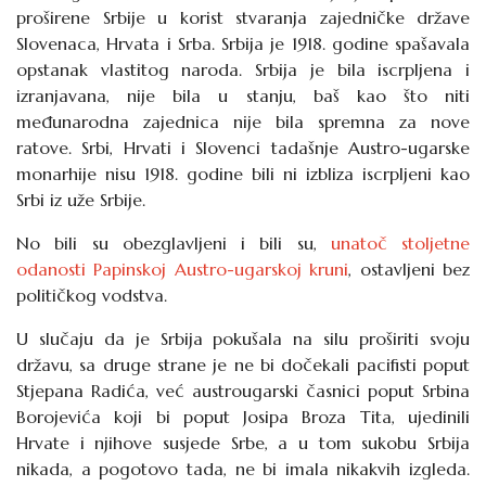
proširene Srbije u korist stvaranja zajedničke države
Slovenaca, Hrvata i Srba. Srbija je 1918. godine spašavala
opstanak vlastitog naroda. Srbija je bila iscrpljena i
izranjavana, nije bila u stanju, baš kao što niti
međunarodna zajednica nije bila spremna za nove
ratove. Srbi, Hrvati i Slovenci tadašnje Austro-ugarske
monarhije nisu 1918. godine bili ni izbliza iscrpljeni kao
Srbi iz uže Srbije.
No bili su obezglavljeni i bili su,
unatoč stoljetne
odanosti Papinskoj Austro-ugarskoj kruni
, ostavljeni bez
političkog vodstva.
U slučaju da je Srbija pokušala na silu proširiti svoju
državu, sa druge strane je ne bi dočekali pacifisti poput
Stjepana Radića, već austrougarski časnici poput Srbina
Borojevića koji bi poput Josipa Broza Tita, ujedinili
Hrvate i njihove susjede Srbe, a u tom sukobu Srbija
nikada, a pogotovo tada, ne bi imala nikakvih izgleda.