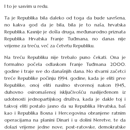
I to je sasvim u redu.
Ta je Republika bila daleko od toga da bude savršena,
no kakva god da je bila, bila je to naša, hrvatska
Republika. Kasnije je došla druga, međunarodno priznata
Republika Hrvatska Franje Tuđmana, no danas nije
vrijeme za treću, već za četvrtu Republiku.
Na treću Republiku nije trebalo puno čekati. Ona je
formalno počela odlaskom Franje Tuđmana 2000.
godine i traje sve do današnjih dana. No stvarni začetci
treće Republike počinju 1994. godine, kada je eliti prve
Republike, onoj eliti nasilno stvorenoj nakon 1945.,
duhovno osiromašenoj isključivošću naslijeđenom iz
udobnosti jednopartijskog društva, kada je dakle toj i
takvoj eliti postalo jasno da su Republika Hrvatska, baš
kao i Republika Bosna i Hercegovina obranjene ratnim
operacijama na planini Dinari i u dolini Neretve, te da
dolazi vrijeme jedne nove, post-ratovske, demokratske