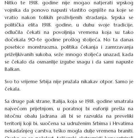
Nitko te 1918. godine nije mogao natjerati srpskog
vojnika da ponovo napusti vlastito ognjište na koje se
vratio nakon tolikih proživljenih stradanja. Srpska se
politička elita 1918. godine, u duhu svoje tradicije,
odlučila čekati na povoljnija vremena koja su tako
dočekala 90-te godine prošlog stoljeća. No ta
danas
posebice monstruozna
, politika čekanja i zamrzavanja
priželjkivanih sukoba, seže mnogo stoljeća unazad, kada
se čekalo da osmanlije izgube snagu i da sami napuste
Balkan.
Svo to vrijeme Srbija nije pružala nikakav otpor. Samo je
čekala.
Sa druge pak strane, Italija, koja se 1918. godine smatrala
najvećom prijetnjom, u poratnoj bi euforiji prešla na
istočnu obalu Jadrana ali bi se razvukla na preveliki
teritorij koji bi, suočena sa udruženim Srbima i Hrvatima
nekadašnjeg carstva, teško mogla dulje vremena braniti.