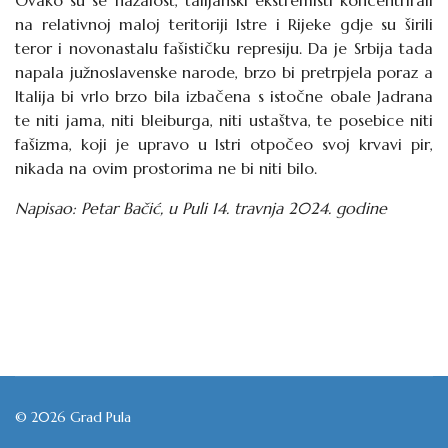
Ovako su se nažalost, talijanski ekstremisti koncentrirali
na relativnoj maloj teritoriji Istre i Rijeke gdje su širili
teror i novonastalu fašističku represiju. Da je Srbija tada
napala južnoslavenske narode, brzo bi pretrpjela poraz a
Italija bi vrlo brzo bila izbačena s istočne obale Jadrana
te niti jama, niti bleiburga, niti ustaštva, te posebice niti
fašizma, koji je upravo u Istri otpočeo svoj krvavi pir,
nikada na ovim prostorima ne bi niti bilo.
Napisao: Petar Bačić, u Puli 14. travnja 2024. godine
© 2026 Grad Pula