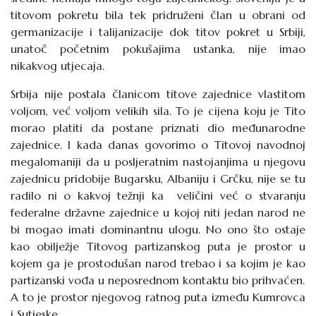
titovom pokretu bila tek pridruženi član u obrani od
germanizacije i talijanizacije dok titov pokret u Srbiji,
unatoč početnim pokušajima ustanka, nije imao
nikakvog utjecaja.
Srbija nije postala članicom titove zajednice vlastitom
voljom, već voljom velikih sila. To je cijena koju je Tito
morao platiti da postane priznati dio međunarodne
zajednice. I kada danas govorimo o Titovoj navodnoj
megalomaniji da u posljeratnim nastojanjima u njegovu
zajednicu pridobije Bugarsku, Albaniju i Grčku, nije se tu
radilo ni o kakvoj težnji ka veličini već o stvaranju
federalne državne zajednice u kojoj niti jedan narod ne
bi mogao imati dominantnu ulogu. No ono što ostaje
kao obilježje Titovog partizanskog puta je prostor u
kojem ga je prostodušan narod trebao i sa kojim je kao
partizanski vođa u neposrednom kontaktu bio prihvaćen.
A to je prostor njegovog ratnog puta između Kumrovca
i Sutjeske.