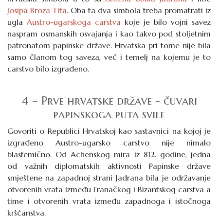
Josipa Broza Tita
. Oba ta dva simbola treba promatrati iz
ugla
Austro-ugarskoga carstva
koje je bilo vojni savez
naspram osmanskih osvajanja i kao takvo pod stoljetnim
patronatom papinske države. Hrvatska pri tome nije bila
samo članom tog saveza, već i temelj na kojemu je to
carstvo bilo izgrađeno.
4 – Prve hrvatske države - čuvari
papinskoga puta svile
Govoriti o Republici Hrvatskoj kao sastavnici na kojoj je
izgrađeno Austro-ugarsko carstvo nije nimalo
blasfemično. Od Achenskog mira iz 812. godine, jedna
od važnih diplomatskih aktivnosti Papinske države
smještene na zapadnoj strani Jadrana bila je održavanje
otvorenih vrata između Franačkog i Bizantskog carstva a
time i otvorenih vrata između zapadnoga i istočnoga
kršćanstva.