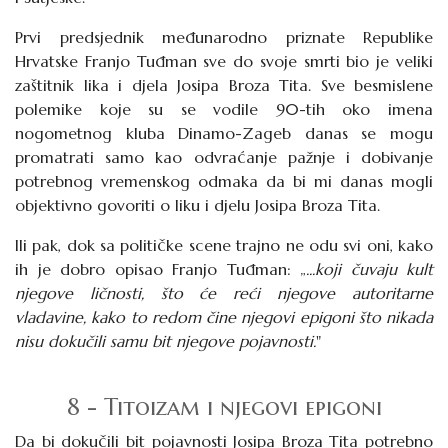
Prvi predsjednik međunarodno priznate Republike
Hrvatske Franjo Tuđman sve do svoje smrti bio je veliki
zaštitnik lika i djela Josipa Broza Tita. Sve besmislene
polemike koje su se vodile 90-tih oko imena
nogometnog kluba Dinamo-Zageb danas se mogu
promatrati samo kao odvraćanje pažnje i dobivanje
potrebnog vremenskog odmaka da bi mi danas mogli
objektivno govoriti o liku i djelu Josipa Broza Tita.
Ili pak, dok sa političke scene trajno ne odu svi oni, kako
ih je dobro opisao Franjo Tuđman: „
...koji čuvaju kult
njegove ličnosti, što će reći njegove autoritarne
vladavine, kako to redom čine njegovi epigoni što nikada
nisu dokučili samu bit njegove pojavnosti.
"
8 - Titoizam i njegovi epigoni
Da bi dokučili bit pojavnosti Josipa Broza Tita potrebno