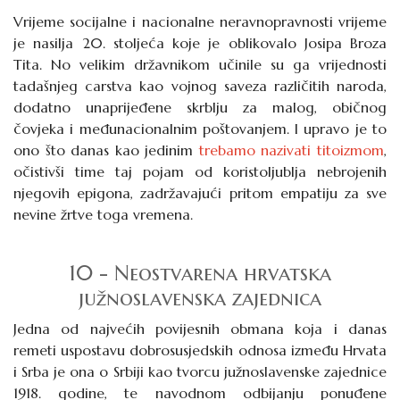
Vrijeme socijalne i nacionalne neravnopravnosti vrijeme
je nasilja 20. stoljeća koje je oblikovalo Josipa Broza
Tita. No velikim državnikom učinile su ga vrijednosti
tadašnjeg carstva kao vojnog saveza različitih naroda,
dodatno unaprijeđene skrblju za malog, običnog
čovjeka i međunacionalnim poštovanjem. I upravo je to
ono što danas kao jedinim
trebamo nazivati titoizmom
,
očistivši time taj pojam od koristoljublja nebrojenih
njegovih epigona, zadržavajući pritom empatiju za sve
nevine žrtve toga vremena.
10 - Neostvarena hrvatska
južnoslavenska zajednica
Jedna od najvećih povijesnih obmana koja i danas
remeti uspostavu dobrosusjedskih odnosa između Hrvata
i Srba je ona o Srbiji kao tvorcu južnoslavenske zajednice
1918. godine, te navodnom odbijanju ponuđene