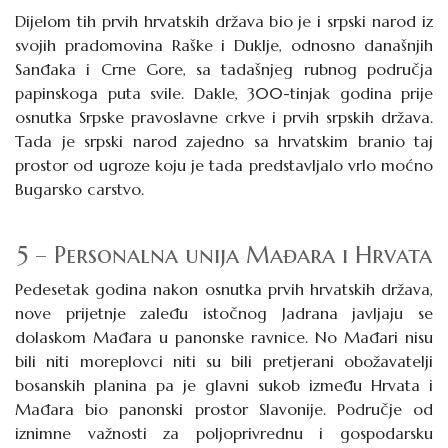
Dijelom tih prvih hrvatskih država bio je i srpski narod iz
svojih pradomovina Raške i Duklje, odnosno današnjih
Sanđaka i Crne Gore, sa tadašnjeg rubnog područja
papinskoga puta svile. Dakle, 300-tinjak godina prije
osnutka Srpske pravoslavne crkve i prvih srpskih država.
Tada je srpski narod zajedno sa hrvatskim branio taj
prostor od ugroze koju je tada predstavljalo vrlo moćno
Bugarsko carstvo.
5 – Personalna unija Mađara i Hrvata
Pedesetak godina nakon osnutka prvih hrvatskih država,
nove prijetnje zaleđu istočnog Jadrana javljaju se
dolaskom Mađara u panonske ravnice. No Mađari nisu
bili niti moreplovci niti su bili pretjerani obožavatelji
bosanskih planina pa je glavni sukob između Hrvata i
Mađara bio panonski prostor Slavonije. Područje od
iznimne važnosti za poljoprivrednu i gospodarsku