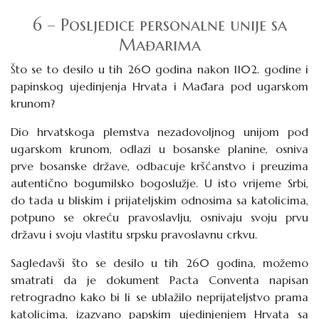
6 – Posljedice personalne unije sa
Mađarima
Što se to desilo u tih 260 godina nakon 1102. godine i
papinskog ujedinjenja Hrvata i Mađara
pod ugarskom
krunom
?
Dio hrvatskoga plemstva nezadovoljnog
unijom pod
ugarskom krunom
, odlazi u bosanske planine, osniva
prve bosanske države, odbacuje kršćanstvo i preuzima
autentično bogumilsko bogoslužje
. U isto vrijeme Srbi,
do tada u bliskim i prijateljskim odnosima sa katolicima,
potpuno se okreću pravoslavlju, osnivaju svoju prvu
državu i svoju vlastitu srpsku pravoslavnu crkvu.
Sagledavši što se desilo u tih 260 godina, možemo
smatrati da je dokument Pacta Conventa napisan
retrogradno kako bi li se ublažilo neprijateljstvo prama
katolicima, izazvano papskim ujedinjenjem Hrvata sa