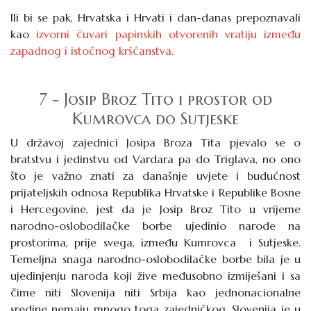
Ili bi se pak, Hrvatska i Hrvati i dan-danas prepoznavali
kao
izvorni čuvari papinskih otvorenih vratiju između
zapadnog i istočnog kršćanstva.
7 - Josip Broz Tito i prostor od
Kumrovca do Sutjeske
U državoj zajednici Josipa Broza Tita pjevalo se o
bratstvu i jedinstvu od Vardara pa do Triglava, no ono
što je važno znati za današnje uvjete i budućnost
prijateljskih odnosa Republika Hrvatske i Republike Bosne
i Hercegovine, jest da je Josip Broz Tito u vrijeme
narodno-oslobodilačke borbe ujedinio narode na
prostorima, prije svega, između Kumrovca i Sutjeske.
Temeljna snaga narodno-oslobodilačke borbe bila je u
ujedinjenju naroda koji žive međusobno izmiješani i sa
čime niti Slovenija niti Srbija kao jednonacionalne
sredine
nemaju mnogo toga zajedničkog
. Slovenija je u